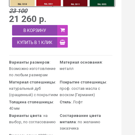
23 100
21 260
р.
В КОРЗИНУ
КУПИТЬ В 1 КЛИК
Варианты размеров
:
Материал основания
:
Возможно изготовление
металл
по любым размерам
Материал столешницы
:
Покрытие столешницы
:
натуральный дуб
проф. состав масла с
(сращенный) с покрытием
воском (Германия)
Толщина столешницы
:
Стиль
: Лофт
40 мм
Варианты цвета
: на
Состаривание цвета
выбор, по согласованию
металла
: по желанию
заказчика