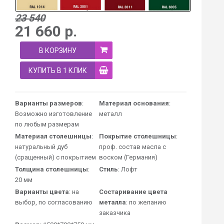
23 540
21 660
р.
В КОРЗИНУ
КУПИТЬ В 1 КЛИК
Варианты размеров
:
Материал основания
:
Возможно изготовление
металл
по любым размерам
Материал столешницы
:
Покрытие столешницы
:
натуральный дуб
проф. состав масла с
(сращенный) с покрытием
воском (Германия)
Толщина столешницы
:
Стиль
: Лофт
20 мм
Варианты цвета
: на
Состаривание цвета
выбор, по согласованию
металла
: по желанию
заказчика