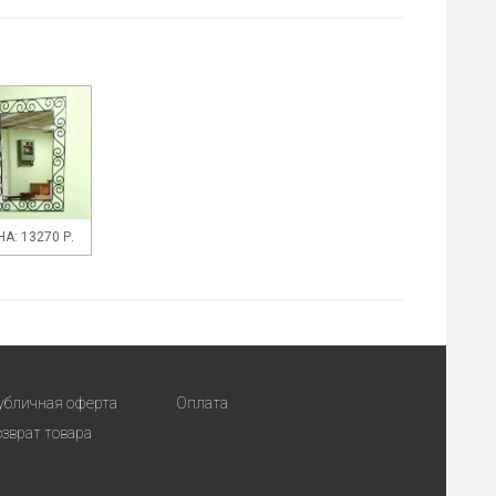
А: 13270 Р.
убличная оферта
Оплата
озврат товара