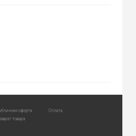
убличная оферта
Оплата
озврат товара